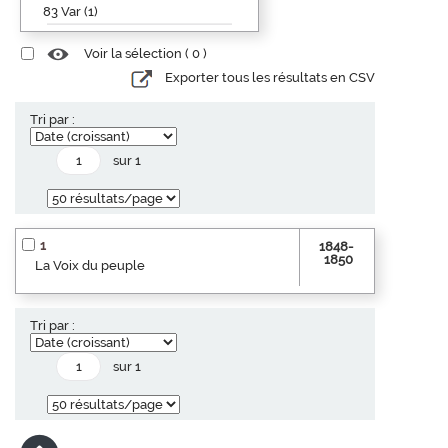
83 Var (1)
Voir la sélection (
0
)
Exporter tous les résultats en CSV
Tri par :
sur 1
1
1848-
1850
La Voix du peuple
Tri par :
sur 1