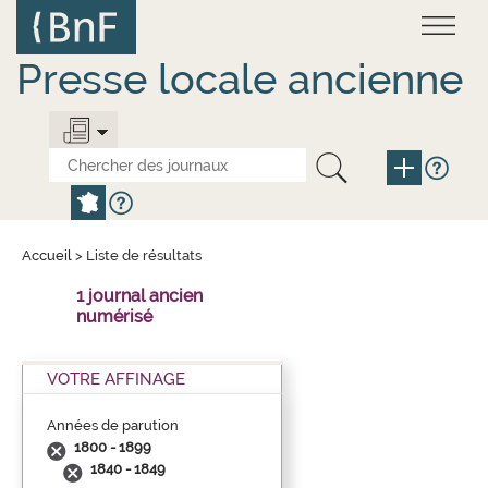
Aller
Panneau de gestion des cookies
au
contenu
principal
Presse locale ancienne
Accueil
>
Liste de résultats
1 journal ancien
numérisé
VOTRE AFFINAGE
Années de parution
1800 - 1899
1840 - 1849