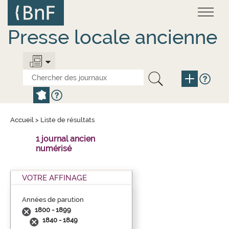
Aller
Panneau de gestion des cookies
au
contenu
principal
Presse locale ancienne
Accueil
>
Liste de résultats
1 journal ancien
numérisé
VOTRE AFFINAGE
Années de parution
1800 - 1899
1840 - 1849