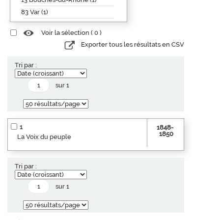
83 Var (1)
Voir la sélection (
0
)
Exporter tous les résultats en CSV
Tri par :
sur 1
1
1848-
1850
La Voix du peuple
Tri par :
sur 1