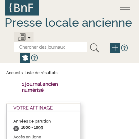
Aller
Panneau de gestion des cookies
au
contenu
principal
Presse locale ancienne
Accueil
>
Liste de résultats
1 journal ancien
numérisé
VOTRE AFFINAGE
Années de parution
1800 - 1899
Accès en ligne