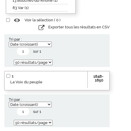
13 Bouches-du-Rhône (1)
83 Var (1)
Voir la sélection (
0
)
Exporter tous les résultats en CSV
Tri par :
sur 1
1
1848-
1850
La Voix du peuple
Tri par :
sur 1