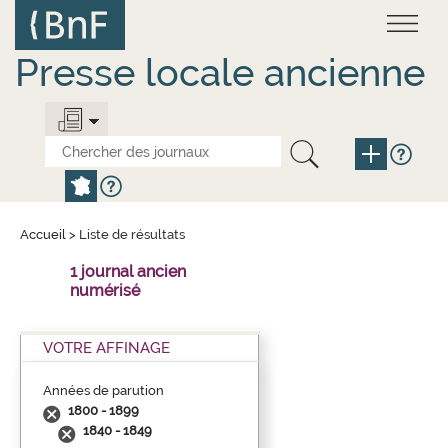
Aller
Panneau de gestion des cookies
au
contenu
principal
Presse locale ancienne
Accueil
>
Liste de résultats
1 journal ancien
numérisé
VOTRE AFFINAGE
Années de parution
1800 - 1899
1840 - 1849