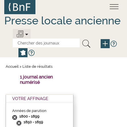
Aller
Panneau de gestion des cookies
au
contenu
principal
Presse locale ancienne
Accueil
>
Liste de résultats
1 journal ancien
numérisé
VOTRE AFFINAGE
Années de parution
1800 - 1899
1850 - 1859