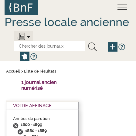
Aller
Panneau de gestion des cookies
au
contenu
principal
Presse locale ancienne
Accueil
>
Liste de résultats
1 journal ancien
numérisé
VOTRE AFFINAGE
Années de parution
1800 - 1899
1880 - 1889