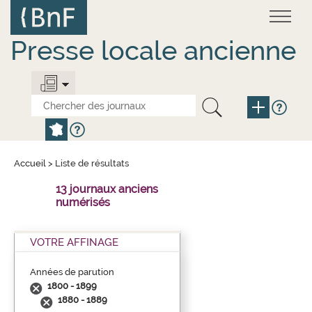
Aller
Panneau de gestion des cookies
au
contenu
principal
Presse locale ancienne
Accueil
>
Liste de résultats
13 journaux anciens
numérisés
VOTRE AFFINAGE
Années de parution
1800 - 1899
1880 - 1889