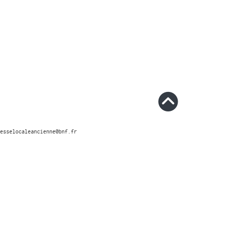
esselocaleancienne@bnf.fr