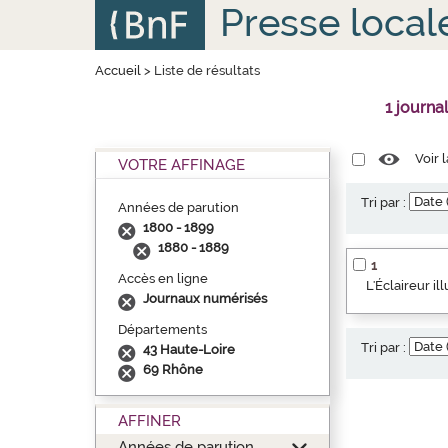
Aller
Panneau de gestion des cookies
Presse local
au
contenu
principal
Accueil
>
Liste de résultats
1 journa
Voir 
VOTRE AFFINAGE
Tri par :
Années de parution
1800 - 1899
1880 - 1889
1
Accès en ligne
L'Éclaireur i
Journaux numérisés
Départements
Tri par :
43 Haute-Loire
69 Rhône
AFFINER
Années de parution