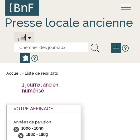
Aller
Panneau de gestion des cookies
au
contenu
principal
Presse locale ancienne
Accueil
>
Liste de résultats
1 journal ancien
numérisé
VOTRE AFFINAGE
Années de parution
1800 - 1899
1880 - 1889