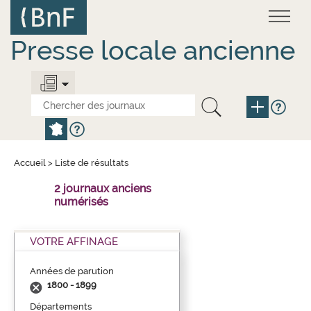
Aller
Panneau de gestion des cookies
au
contenu
principal
Presse locale ancienne
Accueil
>
Liste de résultats
2 journaux anciens
numérisés
VOTRE AFFINAGE
Années de parution
1800 - 1899
Départements