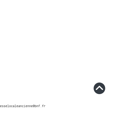
esselocaleancienne@bnf.fr