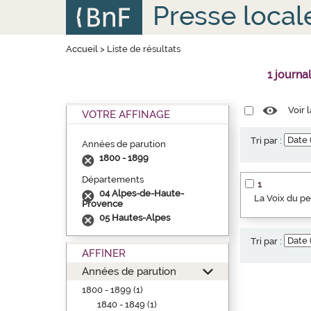
Aller
Panneau de gestion des cookies
Presse local
au
contenu
principal
Accueil
>
Liste de résultats
1 journa
Voir 
VOTRE AFFINAGE
Tri par :
Années de parution
1800 - 1899
Départements
1
04 Alpes-de-Haute-
La Voix du p
Provence
05 Hautes-Alpes
Tri par :
AFFINER
Années de parution
1800 - 1899 (1)
1840 - 1849 (1)