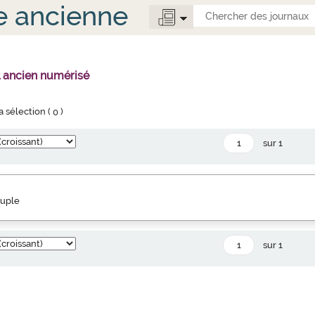
e ancienne
l ancien numérisé
la sélection (
0
)
sur 1
euple
sur 1