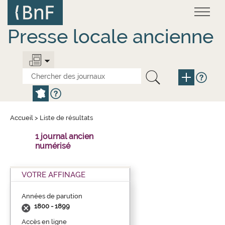
Aller
Panneau de gestion des cookies
au
contenu
principal
Presse locale ancienne
Accueil
>
Liste de résultats
1 journal ancien
numérisé
VOTRE AFFINAGE
Années de parution
1800 - 1899
Accès en ligne