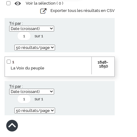
Voir la sélection (
0
)
Exporter tous les résultats en CSV
Tri par :
sur 1
1
1848-
1850
La Voix du peuple
Tri par :
sur 1