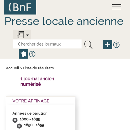
Aller
Panneau de gestion des cookies
au
contenu
principal
Presse locale ancienne
Accueil
>
Liste de résultats
1 journal ancien
numérisé
VOTRE AFFINAGE
Années de parution
1800 - 1899
1850 - 1859