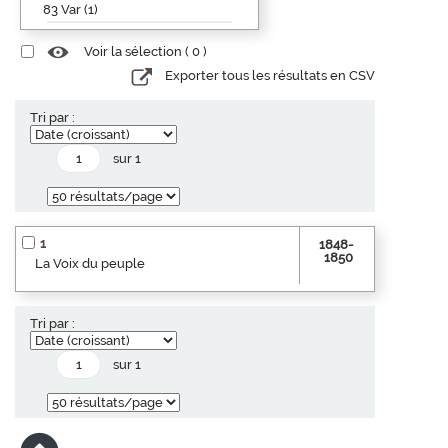
83 Var (1)
Voir la sélection (
0
)
Exporter tous les résultats en CSV
Tri par :
sur 1
1
1848-
1850
La Voix du peuple
Tri par :
sur 1