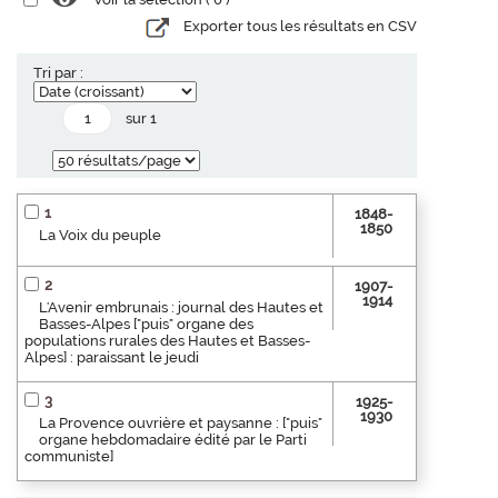
Exporter tous les résultats en CSV
Tri par :
sur 1
1
1848-
1850
La Voix du peuple
2
1907-
1914
L'Avenir embrunais : journal des Hautes et
Basses-Alpes ["puis" organe des
populations rurales des Hautes et Basses-
Alpes] : paraissant le jeudi
3
1925-
1930
La Provence ouvrière et paysanne : ["puis"
organe hebdomadaire édité par le Parti
communiste]