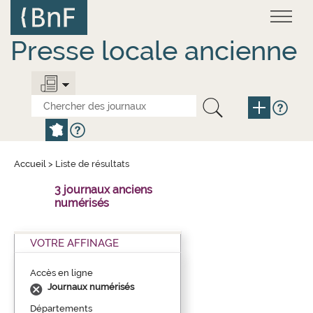
Aller
Panneau de gestion des cookies
au
contenu
principal
Presse locale ancienne
Accueil
>
Liste de résultats
3 journaux anciens
numérisés
VOTRE AFFINAGE
Accès en ligne
Journaux numérisés
Départements