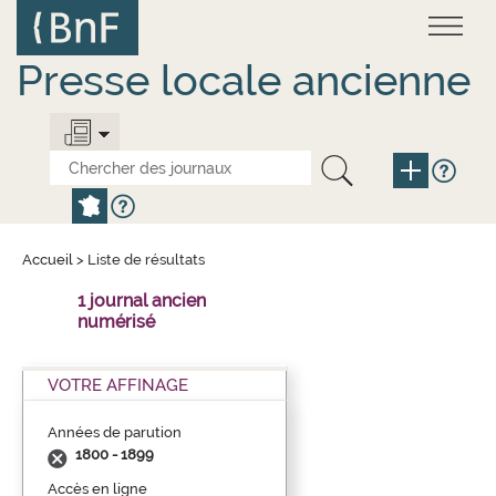
Aller
Panneau de gestion des cookies
au
contenu
principal
Presse locale ancienne
Accueil
>
Liste de résultats
1 journal ancien
numérisé
VOTRE AFFINAGE
Années de parution
1800 - 1899
Accès en ligne