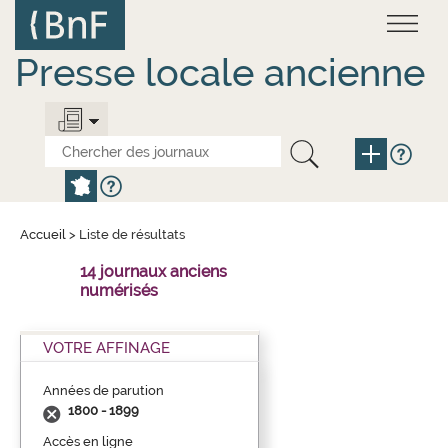
Aller
Panneau de gestion des cookies
au
contenu
principal
Presse locale ancienne
Accueil
>
Liste de résultats
14 journaux anciens
numérisés
VOTRE AFFINAGE
Années de parution
1800 - 1899
Accès en ligne