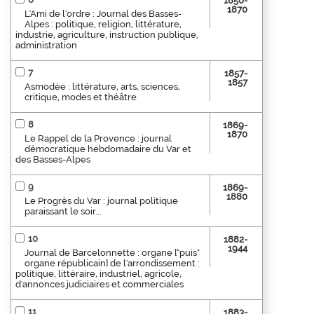
1850-
1870
L'Ami de l'ordre : Journal des Basses-
Alpes : politique, religion, littérature,
industrie, agriculture, instruction publique,
administration
7
1857-
1857
Asmodée : littérature, arts, sciences,
critique, modes et théâtre
8
1869-
1870
Le Rappel de la Provence : journal
démocratique hebdomadaire du Var et
des Basses-Alpes
9
1869-
1880
Le Progrès du Var : journal politique
paraissant le soir...
10
1882-
1944
Journal de Barcelonnette : organe ["puis"
organe républicain] de l'arrondissement :
politique, littéraire, industriel, agricole,
d'annonces judiciaires et commerciales
11
1883-