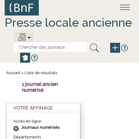
Aller
Panneau de gestion des cookies
au
contenu
principal
Presse locale ancienne
Accueil
>
Liste de résultats
1 journal ancien
numérisé
VOTRE AFFINAGE
Accès en ligne
Journaux numérisés
Départements