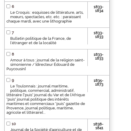
6
1833-
1834
Le Croquis : esquisses de littérature, arts,
mœurs, spectacles, etc. etc. : paraissant
chaque mardi, avec une lithographie
7
1833-
1833
Bulletin politique de la France, de
l'étranger et de la localité
8
1833-
1833
Amour à tous : journal de la religion saint-
simonienne / [directeur Édouard de
Puycousin]
9
1835-
1873
Le Toulonnais : journal maritime,
politique, commercial, administratif,
littéraire ["puis" journal du Var et de l'Afrique
"puis" journal politique des intérêts
maritimes et commerciaux "puis" gazette de
Provence, journal politique, maritime,
agricole et littéraire]...
10
1838-
1841
Journal de la Société d'agriculture et de