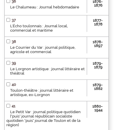
36
1876-
1876
Le Chalumeau : Journal hebdomadaire
37
1877-
1878
L'Écho toulonnais : Journal local,
commercial et maritime
38
1878-
1897
Le Courrier du Var : journal politique,
agricole et commercial
39
1879-
1879
Le Lorgnon artistique : journal littéraire et
théâtral
40
1879-
1882
Toulon-théâtre : journal littéraire et
artistique, ex-Lorgnon
41
1880-
1944
Le Petit Var : journal politique quotidien
["puis" journal républicain socialiste
quotidien "puis" journal de Toulon et de la
région]