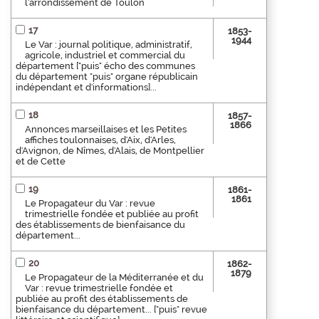
l'arrondissement de Toulon
17
1853-
1944
Le Var : journal politique, administratif,
agricole, industriel et commercial du
département ["puis" écho des communes
du département "puis" organe républicain
indépendant et d'informations]...
18
1857-
1866
Annonces marseillaises et les Petites
affiches toulonnaises, d'Aix, d'Arles,
d'Avignon, de Nîmes, d'Alais, de Montpellier
et de Cette
19
1861-
1861
Le Propagateur du Var : revue
trimestrielle fondée et publiée au profit
des établissements de bienfaisance du
département...
20
1862-
1879
Le Propagateur de la Méditerranée et du
Var : revue trimestrielle fondée et
publiée au profit des établissements de
bienfaisance du département... ["puis" revue