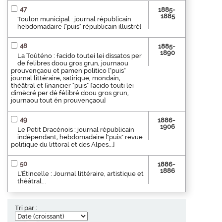
47
1885-
1885
Toulon municipal : journal républicain
hebdomadaire ["puis" républicain illustré]
48
1885-
1890
La Toùténo : facido toutei lei dissatos per
de felibres doou gros grun, journaou
prouvençaou et pamen politico ["puis"
journal littéraire, satirique, mondain,
théâtral et financier "puis" facido touti lei
dimècré per dé félibré doou gros grun,
journaou tout én prouvençaou]
49
1886-
1906
Le Petit Dracénois : journal républicain
indépendant, hebdomadaire ["puis" revue
politique du littoral et des Alpes...]
50
1886-
1886
L'Étincelle : Journal littéraire, artistique et
théâtral...
Tri par :