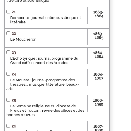
littéraire et scientifique]
21
1863-
1864
Démocrite : journal critique, satirique et
littéraire...
22
1863-
1865
Le Moucheron
23
1864-
1864
L'Écho lyrique : journal programme du
Grand café-concert des Arcades...
24
1864-
1867
Le Mousse : journal-programme des
théâtres... musique, littérature, beaux-
arts
25
1866-
1959
La Semaine religieuse du diocèse de
Fréjus et Toulon : revue des offices et des
bonnes œuvres
26
1867-
1868