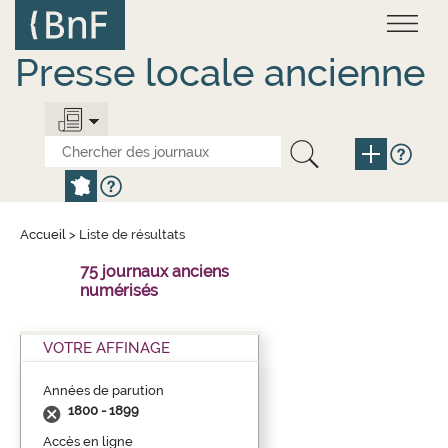
Aller
Panneau de gestion des cookies
au
contenu
principal
Presse locale ancienne
Accueil
>
Liste de résultats
75 journaux anciens
numérisés
VOTRE AFFINAGE
Années de parution
1800 - 1899
Accès en ligne