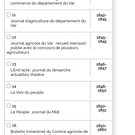
commerce du département du Var
11
1842-
1845
Journal d'agriculture du département du
Var
12
1845-
1845
Journal agricole du Var : recueil mensuel :
publié avec le concours de plusieurs
agriculteurs
13
1846-
1847
L'Entr'acte : journal du dimanche :
actualités, théâtre
14
1848-
1850
La Voix du peuple
15
1850-
1851
Le Peuple : journal du Midi
16
1850-
1880
Bulletin trimestriel du Comice agricole de