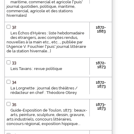
maritime, commercial et agricole ["puis"
journal quotidien, politique, maritime,
commercial, agricole et des stations
hivernales]
32
1872-
1883
Les Échos d'Hyères : liste hebdomadaire
des étrangers, avec comptes rendus,
nouvelles à la main etc., etc..., publiée par
l'Agence V. Fouchier ["puis" journal littéraire
de la station hivernale...]
33
1872-
1873
Leis Tavans : revue politique
34
1872-
1873
La Lorgnette : journal des théâtres /
rédacteur en chef : Théodore Obrey
35
1873-
1873
Guide-Exposition de Toulon, 1873 : beaux-
arts, peinture, sculpture, dessin, gravure,
arts industriels, concours littéraires,
concours régional, exposition hippique...