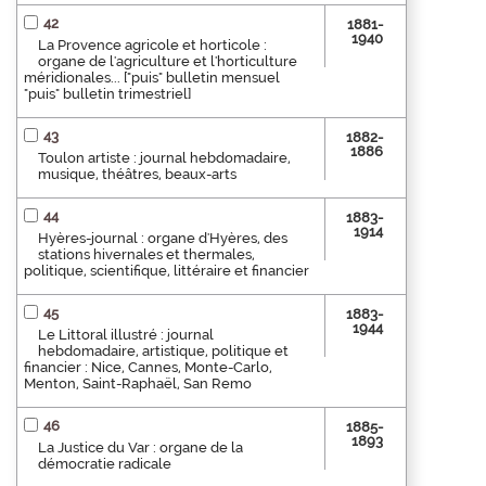
42
1881-
1940
La Provence agricole et horticole :
organe de l'agriculture et l'horticulture
méridionales... ["puis" bulletin mensuel
"puis" bulletin trimestriel]
43
1882-
1886
Toulon artiste : journal hebdomadaire,
musique, théâtres, beaux-arts
44
1883-
1914
Hyères-journal : organe d'Hyères, des
stations hivernales et thermales,
politique, scientifique, littéraire et financier
45
1883-
1944
Le Littoral illustré : journal
hebdomadaire, artistique, politique et
financier : Nice, Cannes, Monte-Carlo,
Menton, Saint-Raphaël, San Remo
46
1885-
1893
La Justice du Var : organe de la
démocratie radicale