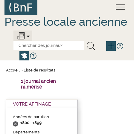
Aller
Panneau de gestion des cookies
au
contenu
principal
Presse locale ancienne
Accueil
>
Liste de résultats
1 journal ancien
numérisé
VOTRE AFFINAGE
Années de parution
1800 - 1899
Départements