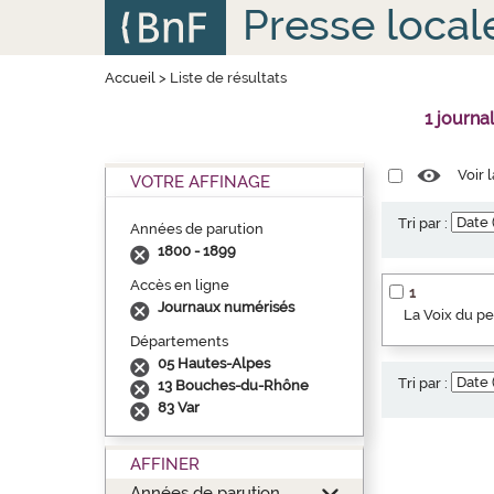
Aller
Panneau de gestion des cookies
Presse local
au
contenu
principal
Accueil
>
Liste de résultats
1 journa
Voir 
VOTRE AFFINAGE
Tri par :
Années de parution
1800 - 1899
Accès en ligne
1
Journaux numérisés
La Voix du p
Départements
05 Hautes-Alpes
Tri par :
13 Bouches-du-Rhône
83 Var
AFFINER
Années de parution