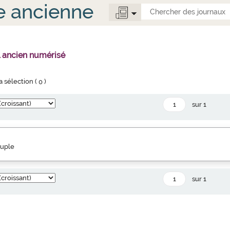
e ancienne
l ancien numérisé
la sélection (
0
)
sur 1
euple
sur 1