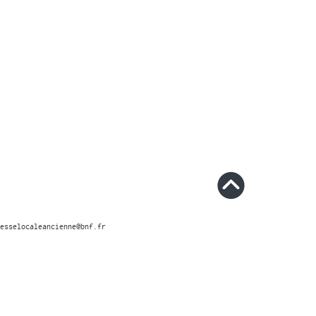
esselocaleancienne@bnf.fr