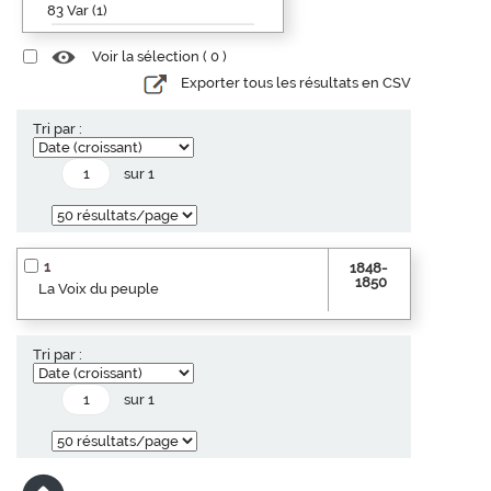
83 Var (1)
Voir la sélection (
0
)
Exporter tous les résultats en CSV
Tri par :
sur 1
1
1848-
1850
La Voix du peuple
Tri par :
sur 1