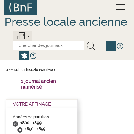
Aller
Panneau de gestion des cookies
au
contenu
principal
Presse locale ancienne
Accueil
>
Liste de résultats
1 journal ancien
numérisé
VOTRE AFFINAGE
Années de parution
1800 - 1899
1850 - 1859