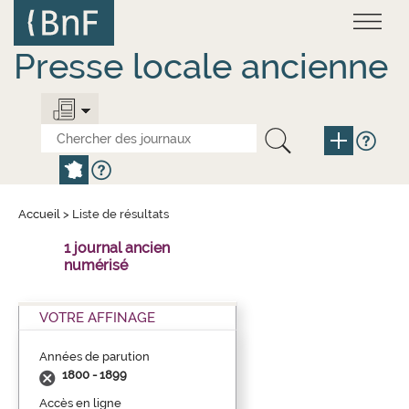
Aller
Panneau de gestion des cookies
au
contenu
principal
Presse locale ancienne
Accueil
>
Liste de résultats
1 journal ancien
numérisé
VOTRE AFFINAGE
Années de parution
1800 - 1899
Accès en ligne