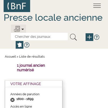
Aller
Panneau de gestion des cookies
au
contenu
principal
Presse locale ancienne
Accueil
>
Liste de résultats
1 journal ancien
numérisé
VOTRE AFFINAGE
Années de parution
1800 - 1899
Accès en ligne