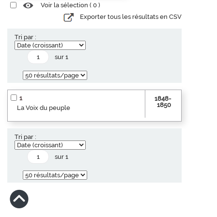
Voir la sélection (
0
)
Exporter tous les résultats en CSV
Tri par :
sur 1
1
1848-
1850
La Voix du peuple
Tri par :
sur 1