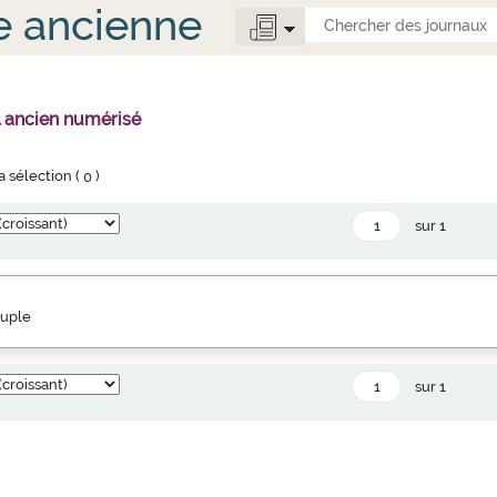
e ancienne
l ancien numérisé
la sélection (
0
)
sur 1
euple
sur 1