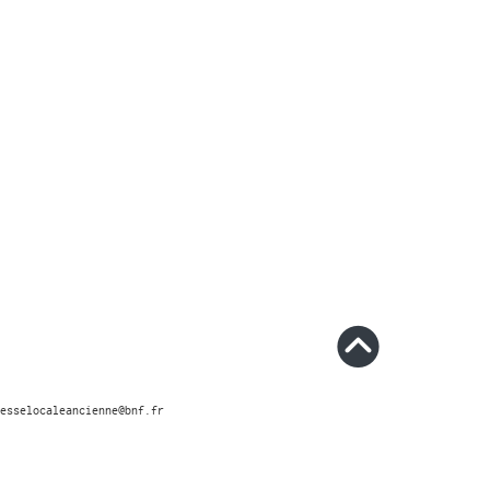
esselocaleancienne@bnf.fr