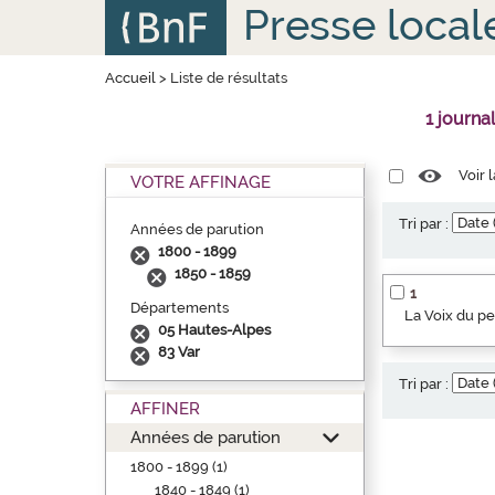
Aller
Panneau de gestion des cookies
Presse local
au
contenu
principal
Accueil
>
Liste de résultats
1 journa
Voir 
VOTRE AFFINAGE
Tri par :
Années de parution
1800 - 1899
1850 - 1859
1
Départements
La Voix du p
05 Hautes-Alpes
83 Var
Tri par :
AFFINER
Années de parution
1800 - 1899 (1)
1840 - 1849 (1)