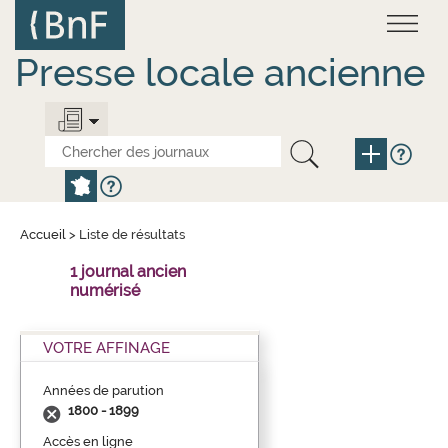
Aller
Panneau de gestion des cookies
au
contenu
principal
Presse locale ancienne
Accueil
>
Liste de résultats
1 journal ancien
numérisé
VOTRE AFFINAGE
Années de parution
1800 - 1899
Accès en ligne