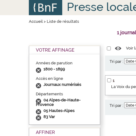
Aller
Panneau de gestion des cookies
Presse local
au
contenu
principal
Accueil
>
Liste de résultats
1 journa
Voir 
VOTRE AFFINAGE
Tri par :
Années de parution
1800 - 1899
Accès en ligne
1
Journaux numérisés
La Voix du p
Départements
04 Alpes-de-Haute-
Provence
Tri par :
05 Hautes-Alpes
83 Var
AFFINER