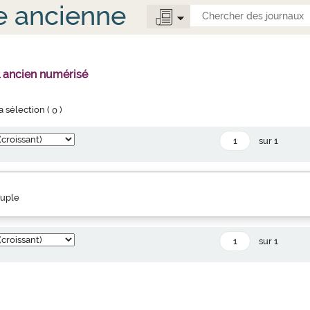
e ancienne
l ancien numérisé
la sélection (
0
)
sur 1
euple
sur 1