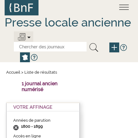
Aller
Panneau de gestion des cookies
au
contenu
principal
Presse locale ancienne
Accueil
>
Liste de résultats
1 journal ancien
numérisé
VOTRE AFFINAGE
Années de parution
1800 - 1899
Accès en ligne