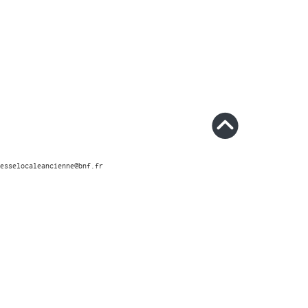
esselocaleancienne@bnf.fr