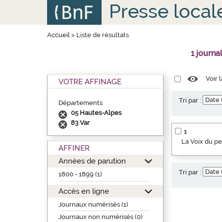
Aller
Panneau de gestion des cookies
Presse local
au
contenu
principal
Accueil
>
Liste de résultats
1 journa
Voir 
VOTRE AFFINAGE
Tri par :
Départements
05 Hautes-Alpes
83 Var
1
La Voix du p
AFFINER
Années de parution
Tri par :
1800 - 1899 (1)
Accès en ligne
Journaux numérisés (1)
Journaux non numérisés (0)