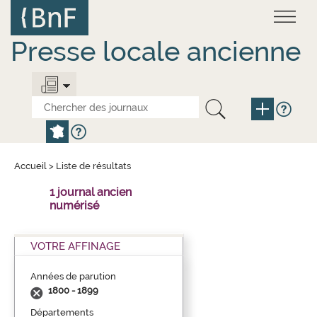
Aller
Panneau de gestion des cookies
au
contenu
principal
Presse locale ancienne
Accueil
>
Liste de résultats
1 journal ancien
numérisé
VOTRE AFFINAGE
Années de parution
1800 - 1899
Départements