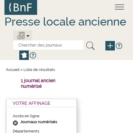
Aller
Panneau de gestion des cookies
au
contenu
principal
Presse locale ancienne
Accueil
>
Liste de résultats
1 journal ancien
numérisé
VOTRE AFFINAGE
Accès en ligne
Journaux numérisés
Départements