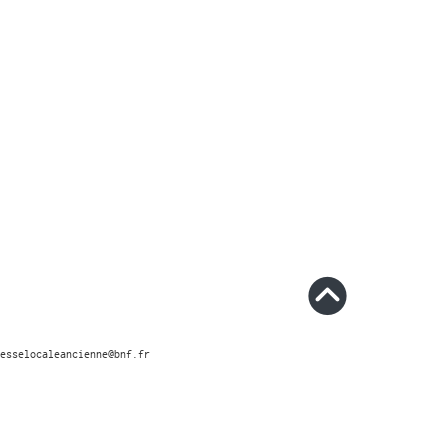
esselocaleancienne@bnf.fr