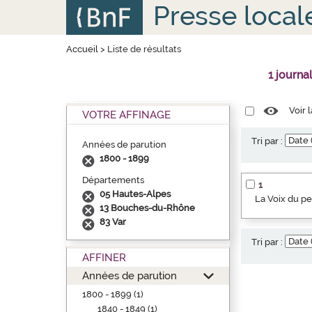
Aller
Panneau de gestion des cookies
Presse local
au
contenu
principal
Accueil
>
Liste de résultats
1 journa
Voir 
VOTRE AFFINAGE
Tri par :
Années de parution
1800 - 1899
Départements
1
05 Hautes-Alpes
La Voix du p
13 Bouches-du-Rhône
83 Var
Tri par :
AFFINER
Années de parution
1800 - 1899 (1)
1840 - 1849 (1)