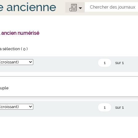
e ancienne
l ancien numérisé
la sélection (
0
)
sur 1
euple
sur 1