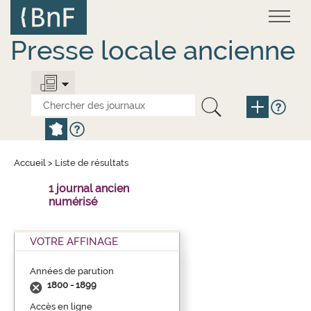
Aller
Panneau de gestion des cookies
au
contenu
principal
Presse locale ancienne
Accueil
>
Liste de résultats
1 journal ancien
numérisé
VOTRE AFFINAGE
Années de parution
1800 - 1899
Accès en ligne