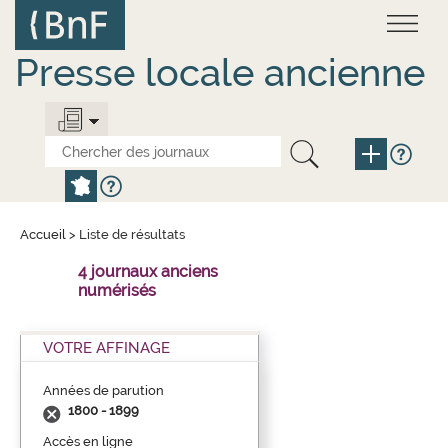
Aller
Panneau de gestion des cookies
au
contenu
principal
Presse locale ancienne
Accueil
>
Liste de résultats
4 journaux anciens
numérisés
VOTRE AFFINAGE
Années de parution
1800 - 1899
Accès en ligne