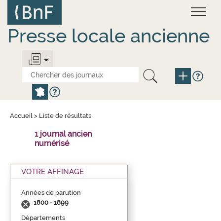
Aller
Panneau de gestion des cookies
au
contenu
principal
Presse locale ancienne
Accueil
>
Liste de résultats
1 journal ancien
numérisé
VOTRE AFFINAGE
Années de parution
1800 - 1899
Départements