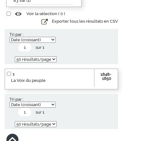
83 Var (1)
Voir la sélection (
0
)
Exporter tous les résultats en CSV
Tri par :
sur 1
1
1848-
1850
La Voix du peuple
Tri par :
sur 1