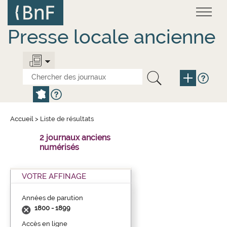
Aller
Panneau de gestion des cookies
au
contenu
principal
Presse locale ancienne
Accueil
>
Liste de résultats
2 journaux anciens
numérisés
VOTRE AFFINAGE
Années de parution
1800 - 1899
Accès en ligne