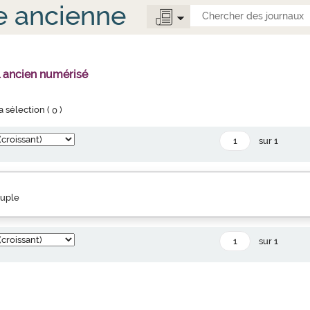
e ancienne
l ancien numérisé
la sélection (
0
)
sur 1
euple
sur 1