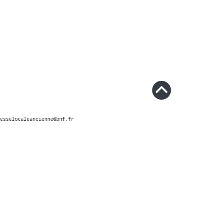
esselocaleancienne@bnf.fr