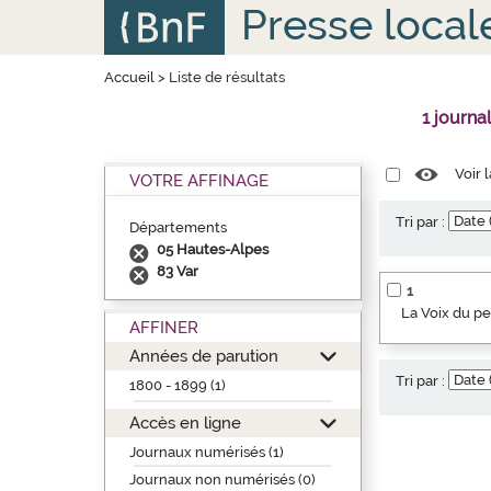
Aller
Panneau de gestion des cookies
Presse local
au
contenu
principal
Accueil
>
Liste de résultats
1 journa
Voir 
VOTRE AFFINAGE
Tri par :
Départements
05 Hautes-Alpes
83 Var
1
La Voix du p
AFFINER
Années de parution
Tri par :
1800 - 1899 (1)
Accès en ligne
Journaux numérisés (1)
Journaux non numérisés (0)