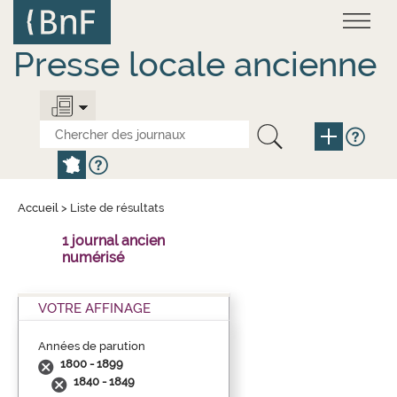
Aller
Panneau de gestion des cookies
au
contenu
principal
Presse locale ancienne
Accueil
>
Liste de résultats
1 journal ancien
numérisé
VOTRE AFFINAGE
Années de parution
1800 - 1899
1840 - 1849