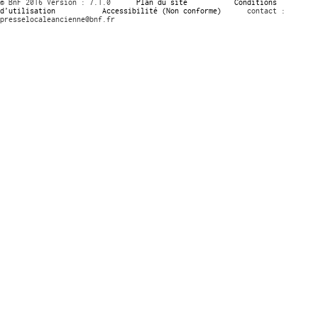
© BnF 2016 Version : 7.1.0
Plan du site
Conditions
d’utilisation
Accessibilité (Non conforme)
contact :
presselocaleancienne@bnf.fr