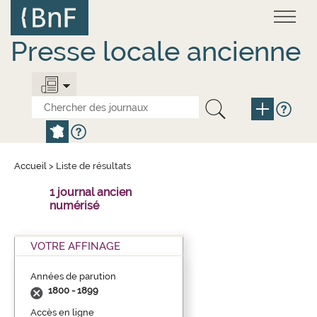
Aller
Panneau de gestion des cookies
au
contenu
principal
Presse locale ancienne
Accueil
>
Liste de résultats
1 journal ancien
numérisé
VOTRE AFFINAGE
Années de parution
1800 - 1899
Accès en ligne