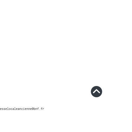
esselocaleancienne@bnf.fr