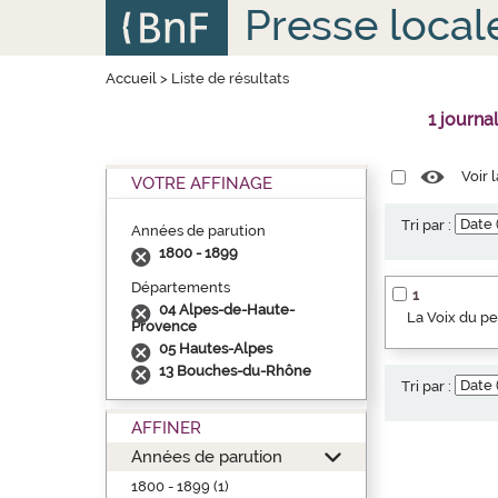
Aller
Panneau de gestion des cookies
Presse local
au
contenu
principal
Accueil
>
Liste de résultats
1 journa
Voir 
VOTRE AFFINAGE
Tri par :
Années de parution
1800 - 1899
Départements
1
04 Alpes-de-Haute-
La Voix du p
Provence
05 Hautes-Alpes
13 Bouches-du-Rhône
Tri par :
AFFINER
Années de parution
1800 - 1899 (1)