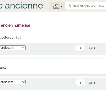
e ancienne
l ancien numérisé
la sélection (
0
)
sur 1
euple
sur 1