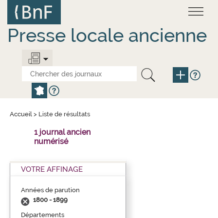
Aller
Panneau de gestion des cookies
au
contenu
principal
Presse locale ancienne
Accueil
>
Liste de résultats
1 journal ancien
numérisé
VOTRE AFFINAGE
Années de parution
1800 - 1899
Départements