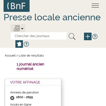
Aller
Panneau de gestion des cookies
au
contenu
principal
Presse locale ancienne
Accueil
>
Liste de résultats
1 journal ancien
numérisé
VOTRE AFFINAGE
Années de parution
1800 - 1899
Accès en ligne