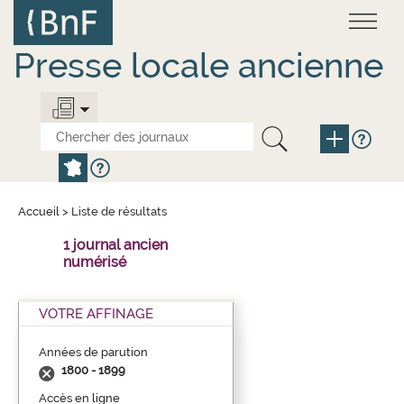
Aller
Panneau de gestion des cookies
au
contenu
principal
Presse locale ancienne
Accueil
>
Liste de résultats
1 journal ancien
numérisé
VOTRE AFFINAGE
Années de parution
1800 - 1899
Accès en ligne