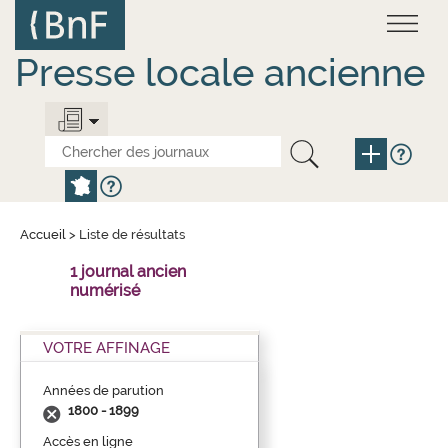
Aller
Panneau de gestion des cookies
au
contenu
principal
Presse locale ancienne
Accueil
>
Liste de résultats
1 journal ancien
numérisé
VOTRE AFFINAGE
Années de parution
1800 - 1899
Accès en ligne