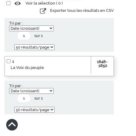
Voir la sélection (
0
)
Exporter tous les résultats en CSV
Tri par :
sur 1
1
1848-
1850
La Voix du peuple
Tri par :
sur 1