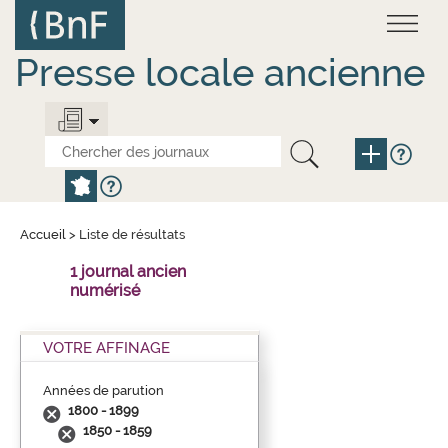
Aller
Panneau de gestion des cookies
au
contenu
principal
Presse locale ancienne
Accueil
>
Liste de résultats
1 journal ancien
numérisé
VOTRE AFFINAGE
Années de parution
1800 - 1899
1850 - 1859