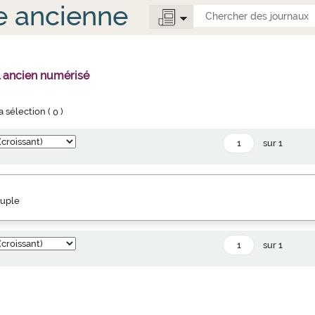
e ancienne
l ancien numérisé
la sélection (
0
)
sur 1
euple
sur 1