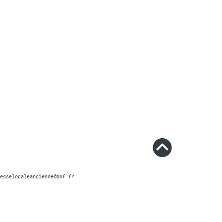
esselocaleancienne@bnf.fr