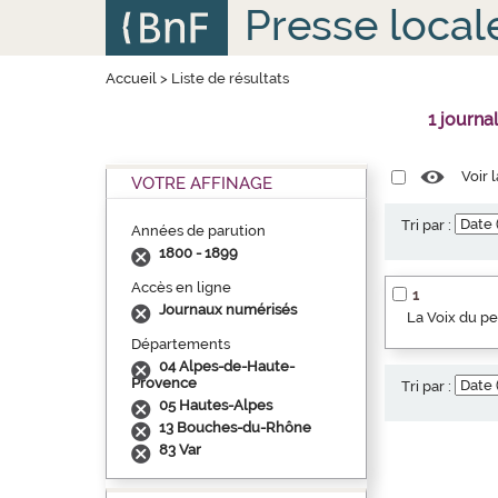
Aller
Panneau de gestion des cookies
Presse local
au
contenu
principal
Accueil
>
Liste de résultats
1 journa
Voir 
VOTRE AFFINAGE
Tri par :
Années de parution
1800 - 1899
Accès en ligne
1
Journaux numérisés
La Voix du p
Départements
04 Alpes-de-Haute-
Provence
Tri par :
05 Hautes-Alpes
13 Bouches-du-Rhône
83 Var