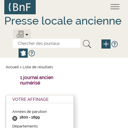
Aller
Panneau de gestion des cookies
au
contenu
principal
Presse locale ancienne
Accueil
>
Liste de résultats
1 journal ancien
numérisé
VOTRE AFFINAGE
Années de parution
1800 - 1899
Départements