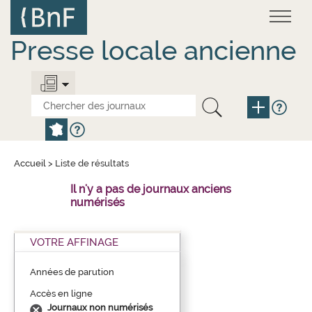
Aller
Panneau de gestion des cookies
au
contenu
principal
Presse locale ancienne
Accueil
>
Liste de résultats
Il n'y a pas de journaux anciens
numérisés
VOTRE AFFINAGE
Années de parution
Accès en ligne
Journaux non numérisés