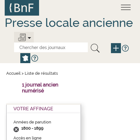
Aller
Panneau de gestion des cookies
au
contenu
principal
Presse locale ancienne
Accueil
>
Liste de résultats
1 journal ancien
numérisé
VOTRE AFFINAGE
Années de parution
1800 - 1899
Accès en ligne