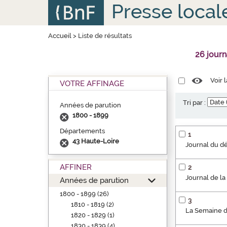
Aller
Panneau de gestion des cookies
Presse local
au
contenu
principal
Accueil
>
Liste de résultats
26 jour
Voir 
VOTRE AFFINAGE
Tri par :
Années de parution
1800 - 1899
Départements
1
43 Haute-Loire
Journal du d
AFFINER
2
Journal de la
Années de parution
1800 - 1899 (26)
3
1810 - 1819 (2)
La Semaine d'
1820 - 1829 (1)
1830 - 1839 (4)