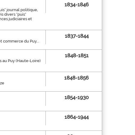
1834-1846
uis" journal politique,
is divers "puis"
ces judiciaires et
1837-1844
 et commerce du Puy...
1848-1851
dis au Puy (Haute-Loire)
1848-1856
èze
1854-1930
1864-1944