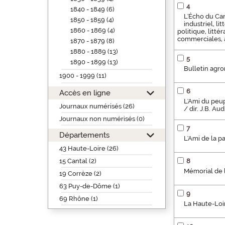
4
1840 - 1849 (6)
L'Écho du Cant
1850 - 1859 (4)
industriel, li
1860 - 1869 (4)
politique, litt
commerciales, a
1870 - 1879 (8)
1880 - 1889 (13)
5
1890 - 1899 (13)
Bulletin agro
1900 - 1999 (11)
6
Accès en ligne
L'Ami du peupl
Journaux numérisés (26)
/ dir. J.B. A
Journaux non numérisés (0)
7
Départements
L'Ami de la p
43 Haute-Loire (26)
15 Cantal (2)
8
Mémorial de l
19 Corrèze (2)
63 Puy-de-Dôme (1)
9
69 Rhône (1)
La Haute-Loir