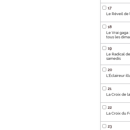
17
Le Réveil de 
18
Le Vrai gaga :
tous les dim
19
Le Radical de 
samedis
20
L'Éclaireur i
21
La Croix de la
22
La Croix du F
23