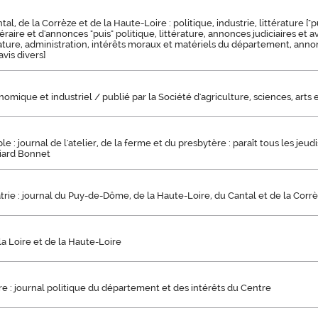
al, de la Corrèze et de la Haute-Loire : politique, industrie, littérature ["p
ttéraire et d'annonces "puis" politique, littérature, annonces judiciaires et av
érature, administration, intérêts moraux et matériels du département, annon
vis divers]
nomique et industriel / publié par la Société d'agriculture, sciences, arts
e : journal de l'atelier, de la ferme et du presbytère : paraît tous les jeu
udiard Bonnet
atrie : journal du Puy-de-Dôme, de la Haute-Loire, du Cantal et de la Corr
a Loire et de la Haute-Loire
e : journal politique du département et des intérêts du Centre