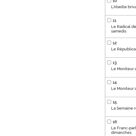
10
L'Abeille bri
11
Le Radical de 
samedis
12
Le Républicai
13
Le Moniteur d
14
Le Moniteur d
15
La Semaine r
16
Le Franc-parle
dimanches