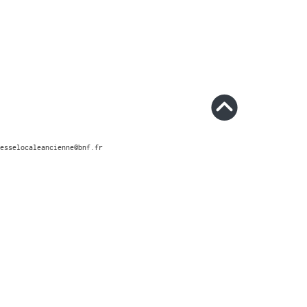
esselocaleancienne@bnf.fr