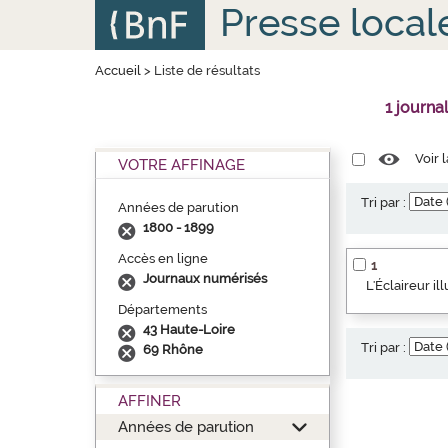
Aller
Panneau de gestion des cookies
Presse local
au
contenu
principal
Accueil
>
Liste de résultats
1 journa
Voir 
VOTRE AFFINAGE
Tri par :
Années de parution
1800 - 1899
Accès en ligne
1
Journaux numérisés
L'Éclaireur i
Départements
43 Haute-Loire
Tri par :
69 Rhône
AFFINER
Années de parution